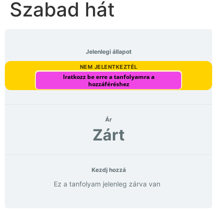
Szabad hát
Jelenlegi állapot
NEM JELENTKEZTÉL
Iratkozz be erre a tanfolyamra a
hozzáféréshez
Ár
Zárt
Kezdj hozzá
Ez a tanfolyam jelenleg zárva van