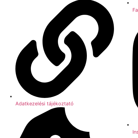
F
Adatkezelési tájékoztató
In