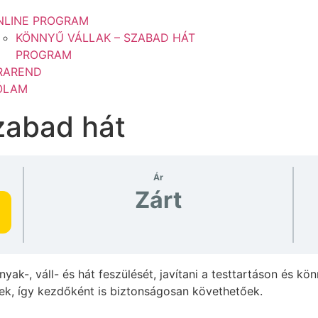
NLINE PROGRAM
KÖNNYŰ VÁLLAK – SZABAD HÁT
PROGRAM
RAREND
ÓLAM
zabad hát
Ár
Zárt
yak-, váll- és hát feszülését, javítani a testtartáson és 
k, így kezdőként is biztonságosan követhetőek.