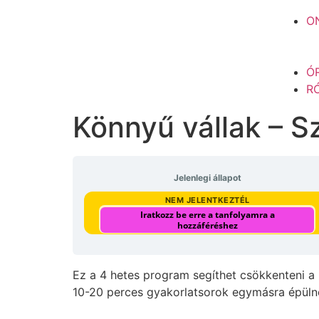
O
Ó
R
Könnyű vállak – S
Jelenlegi állapot
NEM JELENTKEZTÉL
Iratkozz be erre a tanfolyamra a
hozzáféréshez
Ez a 4 hetes program segíthet csökkenteni a n
10-20 perces gyakorlatsorok egymásra épülne