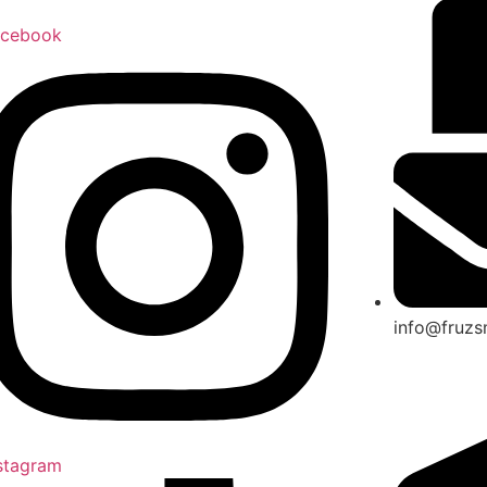
acebook
info@fruz
stagram