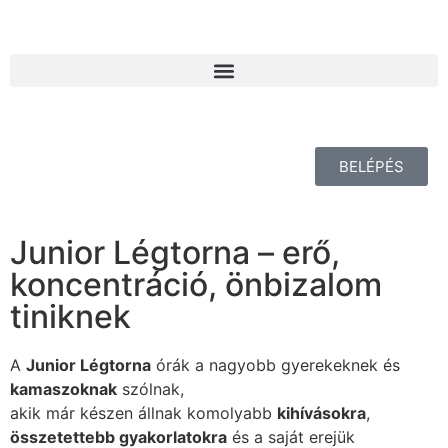
BELÉPÉS
Junior Légtorna – erő,
koncentráció, önbizalom
tiniknek
A
Junior Légtorna
órák a nagyobb gyerekeknek és
kamaszoknak
szólnak,
akik már készen állnak komolyabb
kihívásokra
,
összetettebb gyakorlatokra
és a saját erejük