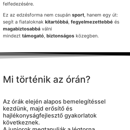
felfedezésére.
Ez az edzésforma nem csupán
sport
, hanem egy út:
segít a fiataloknak
kitartóbbá
,
fegyelmezettebbé
és
magabiztosabbá
válni
mindezt
támogató
,
biztonságos
közegben.
Mi történik az órán?
Az órák elején alapos bemelegítéssel
kezdünk, majd erősítő és
hajlékonyságfejlesztő gyakorlatok
következnek.
A juniorok megtanulják a légtorna