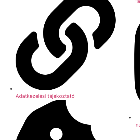
F
Adatkezelési tájékoztató
In