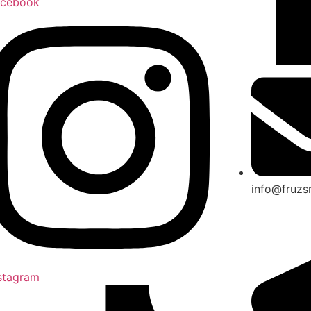
acebook
info@fruz
stagram