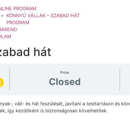
NLINE PROGRAM
KÖNNYŰ VÁLLAK – SZABAD HÁT
PROGRAM
RAREND
ÓLAM
zabad hát
Price
Closed
yak-, váll- és hát feszülését, javítani a testtartáson és 
ek, így kezdőként is biztonságosan követhetőek.