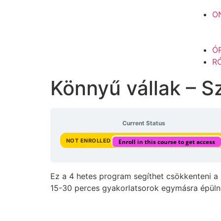
O
Ó
R
Könnyű vállak – S
Current Status
NOT ENROLLED
Enroll in this course to get access
Ez a 4 hetes program segíthet csökkenteni a n
15-30 perces gyakorlatsorok egymásra épüln