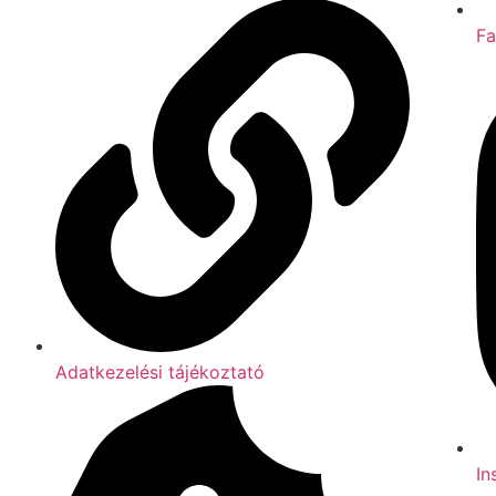
F
Adatkezelési tájékoztató
In