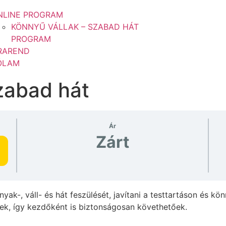
NLINE PROGRAM
KÖNNYŰ VÁLLAK – SZABAD HÁT
PROGRAM
RAREND
ÓLAM
zabad hát
Ár
Zárt
yak-, váll- és hát feszülését, javítani a testtartáson és 
ek, így kezdőként is biztonságosan követhetőek.