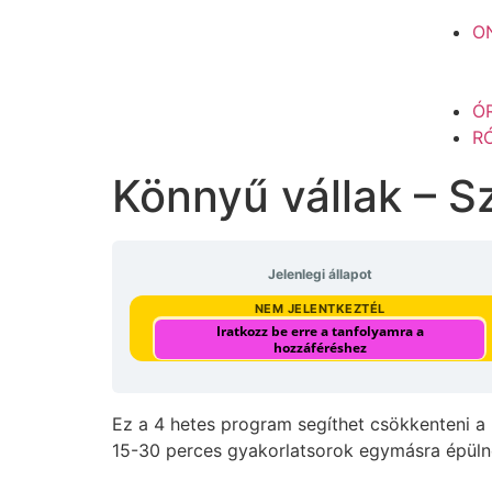
O
Ó
R
Könnyű vállak – S
Jelenlegi állapot
NEM JELENTKEZTÉL
Iratkozz be erre a tanfolyamra a
hozzáféréshez
Ez a 4 hetes program segíthet csökkenteni a n
15-30 perces gyakorlatsorok egymásra épüln