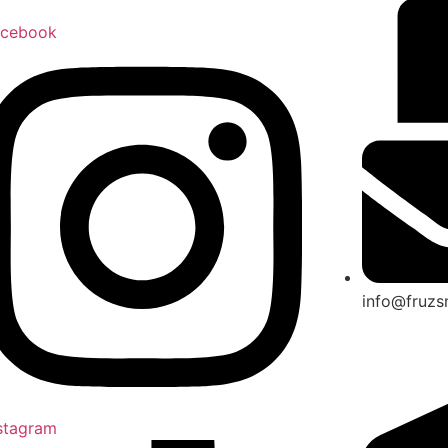
acebook
info@fruz
stagram